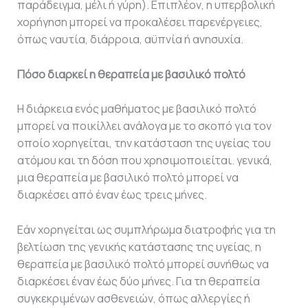
παράδειγμα, μέλι ή γύρη). Επιπλέον, η υπερβολική
χορήγηση μπορεί να προκαλέσει παρενέργειες,
όπως ναυτία, διάρροια, αϋπνία ή ανησυχία.
Πόσο διαρκεί η θεραπεία με βασιλικό πολτό
Η διάρκεια ενός μαθήματος με βασιλικό πολτό
μπορεί να ποικίλλει ανάλογα με το σκοπό για τον
οποίο χορηγείται, την κατάσταση της υγείας του
ατόμου και τη δόση που χρησιμοποιείται. γενικά,
μια θεραπεία με βασιλικό πολτό μπορεί να
διαρκέσει από έναν έως τρεις μήνες.
Εάν χορηγείται ως συμπλήρωμα διατροφής για τη
βελτίωση της γενικής κατάστασης της υγείας, η
θεραπεία με βασιλικό πολτό μπορεί συνήθως να
διαρκέσει έναν έως δύο μήνες. Για τη θεραπεία
συγκεκριμένων ασθενειών, όπως αλλεργίες ή