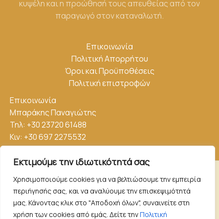
κυψέλη και η προώθησή τους απευθείας από τον
παραγωγό στον καταναλωτή.
Επικοινωνία
Πολιτική Απορρήτου
Όροι και Προϋποθέσεις
Πολιτική επιστροφών
Επικοινωνία
Μπαράκης Παναγιώτης
Τηλ:
+30 23720 61488
Κιν:
+30 697 2275532
E-mail: melimparakis@gmail.com
Εκτιμούμε την ιδιωτικότητά σας
Χρησιμοποιούμε cookies για να βελτιώσουμε την εμπειρία
Copyright © 2024 |
Μέλι Χαλκιδικής Μπαράκης
| developed by
περιήγησής σας, και να αναλύουμε την επισκεψιμότητά
zero web & graphics
μας. Κάνοντας κλικ στο "Αποδοχή όλων", συναινείτε στη
χρήση των cookies από εμάς. Δείτε την
Πολιτική