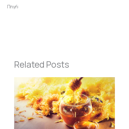
Πηγή:
blog.moudaniwn.gr
←
Προηγούμενο Άρθρο
Επόμενο Άρθρο
→
Related Posts