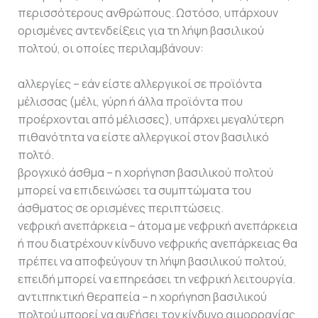
περισσότερους ανθρώπους. Ωστόσο, υπάρχουν
ορισμένες αντενδείξεις για τη λήψη βασιλικού
πολτού, οι οποίες περιλαμβάνουν:
αλλεργίες – εάν είστε αλλεργικοί σε προϊόντα
μέλισσας (μέλι, γύρη ή άλλα προϊόντα που
προέρχονται από μέλισσες), υπάρχει μεγαλύτερη
πιθανότητα να είστε αλλεργικοί στον βασιλικό
πολτό.
βρογχικό άσθμα – η χορήγηση βασιλικού πολτού
μπορεί να επιδεινώσει τα συμπτώματα του
άσθματος σε ορισμένες περιπτώσεις.
νεφρική ανεπάρκεια – άτομα με νεφρική ανεπάρκεια
ή που διατρέχουν κίνδυνο νεφρικής ανεπάρκειας θα
πρέπει να αποφεύγουν τη λήψη βασιλικού πολτού,
επειδή μπορεί να επηρεάσει τη νεφρική λειτουργία.
αντιπηκτική θεραπεία – η χορήγηση βασιλικού
πολτού μπορεί να αυξήσει τον κίνδυνο αιμορραγίας