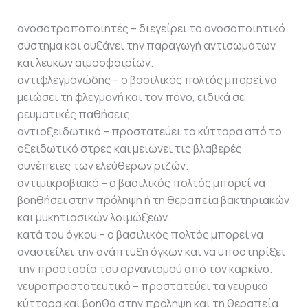
ανοσοτροποποιητές – διεγείρει το ανοσοποιητικό
σύστημα και αυξάνει την παραγωγή αντισωμάτων
και λευκών αιμοσφαιρίων.
αντιφλεγμονώδης – ο βασιλικός πολτός μπορεί να
μειώσει τη φλεγμονή και τον πόνο, ειδικά σε
ρευματικές παθήσεις.
αντιοξειδωτικό – προστατεύει τα κύτταρα από το
οξειδωτικό στρες και μειώνει τις βλαβερές
συνέπειες των ελεύθερων ριζών.
αντιμικροβιακό – ο βασιλικός πολτός μπορεί να
βοηθήσει στην πρόληψη ή τη θεραπεία βακτηριακών
και μυκητιασικών λοιμώξεων.
κατά του όγκου – ο βασιλικός πολτός μπορεί να
αναστείλει την ανάπτυξη όγκων και να υποστηρίξει
την προστασία του οργανισμού από τον καρκίνο.
νευροπροστατευτικό – προστατεύει τα νευρικά
κύτταρα και βοηθά στην πρόληψη και τη θεραπεία