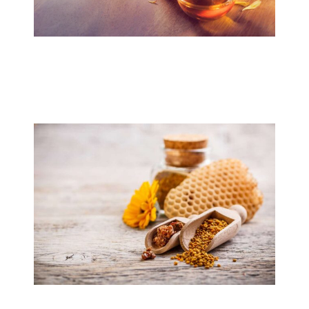
Μέλι – οφέλη, ιδιότητες,
αντενδείξεις
Άρθρα
/ By
admin
Γύρη μελισσών: οφέλη και