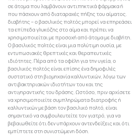
σε άτομα που λαμβάνουν αντιπηκτικά φάρμακα ή
που πάσχουν από διαταραχές πήξης του αίματος.
διαβήτης – ο βασιλικός πολτός μπορεί να επηρεάσει
τα επίπεδα γλυκόζης στο αίμα και πρέπει να
χρησιμοποιείται με προσοχή από άτομα με διαβήτη.
Ο βασιλικός πολτός είναι μια πολύτιμη ουσία, με
εντυπωσιακές θρεπτικές και θεραπευτικές
ιδιότητες. Πέρα από τα οφέλη για την υγεία, ο
βασιλικός πολτός είναι επίσης ένα δημοφιλές
συστατικό στη βιομηχανία καλλυντικών, λόγω των
αντιβακτηριακών ιδιοτήτων του και της
αντιγηραντικής του δράσης. Ωστόσο, πριν αρχίσετε
να χρησιμοποιείτε συμπληρώματα διατροφής ή
καλλυντικών με βάση τον βασιλικό πολτό, είναι
σημαντικό να συμβουλευτείτε τον γιατρό, για να
βεβαιωθείτε ότι δεν υπάρχουν αντενδείξεις και ότι
εμπίπτετε στη συνιστώμενη δόση.